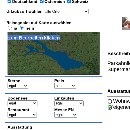
Deutschland
Österreich
Schweiz
Urlaubsort wählen
Reisegebiet auf Karte auswählen
ja
nein
Beschrei
Parkähnli
Supermark
Sterne
Preis
Ausstattu
Bodensee
Einkaufen
Wohnwa
eigene
Restaurant
Messe FN
Ausstattung