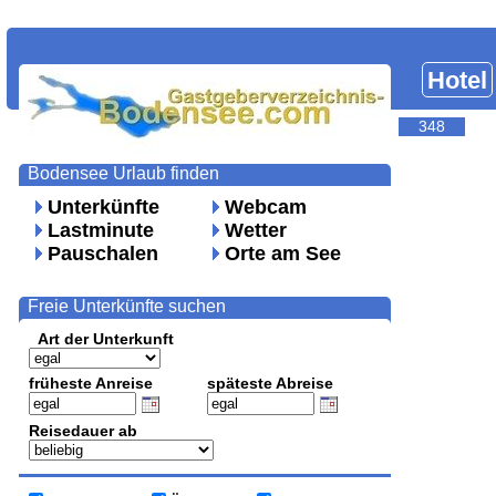
Hotel
348
Bodensee Urlaub finden
Unterkünfte
Webcam
Lastminute
Wetter
Pauschalen
Orte am See
Freie Unterkünfte suchen
Art der Unterkunft
früheste Anreise
späteste Abreise
Reisedauer ab