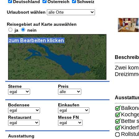
Deutschland
Österreich
Schweiz
Urlaubsort wählen
Reisegebiet auf Karte auswählen
ja
nein
Beschrei
Zwei komp
Dreizimm
Sterne
Preis
Ausstattu
Bodensee
Einkaufen
Balkon
Kochge
Restaurant
Messe FN
Bettw 
Kinderf
Rollstu
Ausstattung