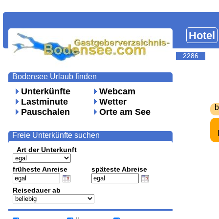
Hotel
2286
Bodensee Urlaub finden
Unterkünfte
Webcam
Lastminute
Wetter
b
Pauschalen
Orte am See
Freie Unterkünfte suchen
Art der Unterkunft
früheste Anreise
späteste Abreise
Reisedauer ab