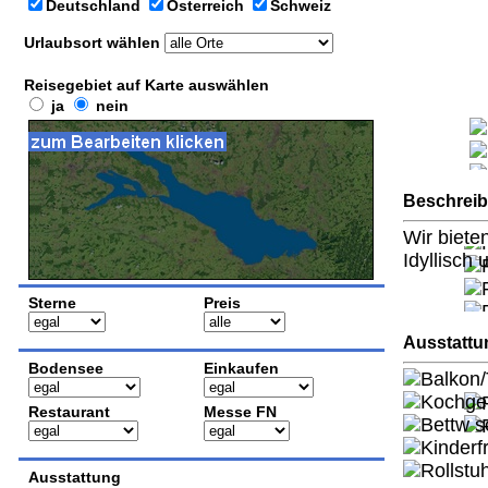
Deutschland
Österreich
Schweiz
Urlaubsort wählen
Reisegebiet auf Karte auswählen
ja
nein
Beschrei
Wir biete
Idyllisch
Sterne
Preis
Ausstattu
Bodensee
Einkaufen
Balkon/
Kochge
Restaurant
Messe FN
Bettw s
Kinderf
Rollstu
Ausstattung