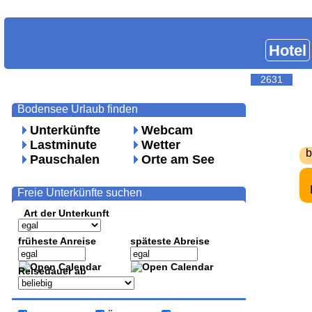
Hotel
2631
Bodensee Urlaub finden
Unterkünfte
Webcam
Lastminute
Wetter
b
Pauschalen
Orte am See
Freie Unterkünfte suchen
Art der Unterkunft
früheste Anreise
späteste Abreise
Reisedauer ab