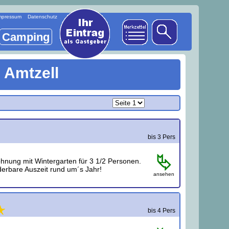
mpressum
Datenschutz
Camping
 Amtzell
bis 3 Pers
nung mit Wintergarten für 3 1/2 Personen.
derbare Auszeit rund um´s Jahr!
ansehen
bis 4 Pers