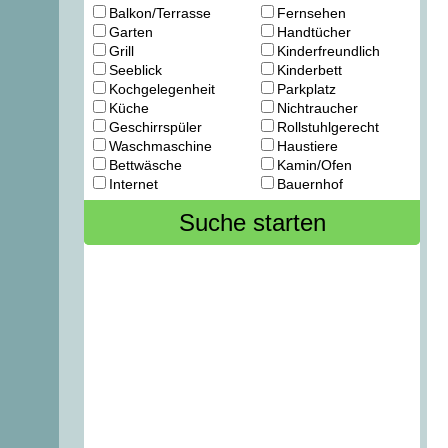
Balkon/Terrasse
Fernsehen
Garten
Handtücher
Grill
Kinderfreundlich
Seeblick
Kinderbett
Kochgelegenheit
Parkplatz
Küche
Nichtraucher
Geschirrspüler
Rollstuhlgerecht
Waschmaschine
Haustiere
Bettwäsche
Kamin/Ofen
Internet
Bauernhof