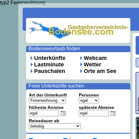
typ2 Ferienwohnung
Bodenseeurlaub finden
Unterkünfte
Webcam
Lastminute
Wetter
Pauschalen
Orte am See
Freie Unterkünfte suchen
Art der Unterkunft
Personen
Anze
früheste Anreise
späteste Abreise
Reisedauer ab