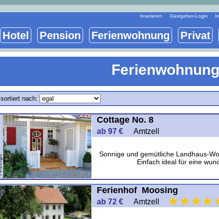
Inserieren
Gastgeber-Login
I
Hotel
Pension
Ferienwohnung
Privat
Ferienwohnung
sortiert nach:
Cottage No. 8
ab 97 €
Amtzell
Sonnige und gemütliche Landhaus-Woh
ige
Einfach ideal für eine wun
Ferienhof Moosing
ab 72 €
Amtzell