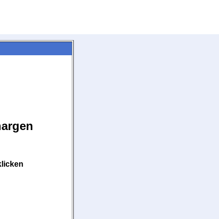
nargen
klicken