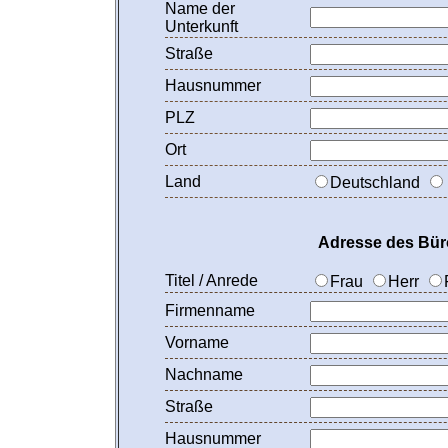
Name der
Unterkunft
Straße
Hausnummer
PLZ
Ort
Land
Deutschland
Adresse des Büro
Titel / Anrede
Frau
Herr
Firmenname
Vorname
Nachname
Straße
Hausnummer