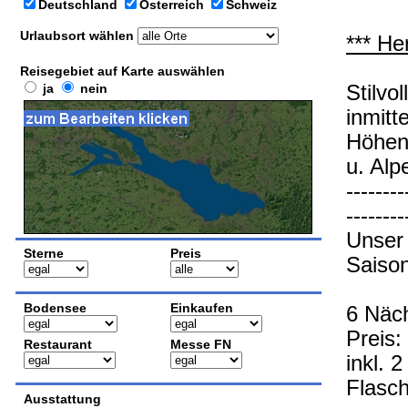
Deutschland
Österreich
Schweiz
Urlaubsort wählen
*** He
Reisegebiet auf Karte auswählen
ja
nein
Stilvo
inmitt
Höhen
u. Alp
--------
--------
Unser
Sterne
Preis
Saison
Bodensee
Einkaufen
6 Näch
Preis:
Restaurant
Messe FN
inkl. 
Flasc
Ausstattung