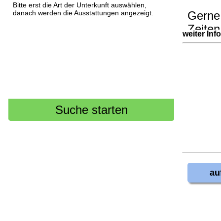
Bitte erst die Art der Unterkunft auswählen,
danach werden die Ausstattungen angezeigt.
Gerne 
Zeiten
weiter Inf
Wir fr
Tel.: 
www.v
--------
Zur we
Über d
monats
au
(ab 6