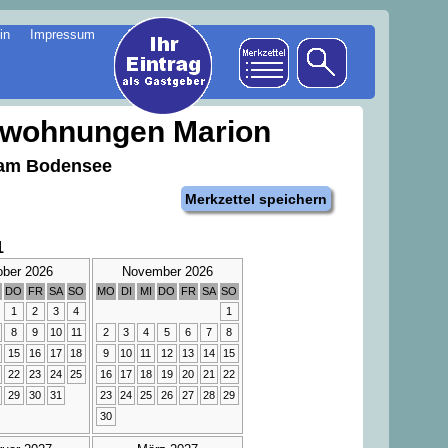
in
Impressum
nwohnungen Marion
 am Bodensee
Merkzettel speichern
1
ober 2026
November 2026
DO
FR
SA
SO
MO
DI
MI
DO
FR
SA
SO
1
2
3
4
1
8
9
10
11
2
3
4
5
6
7
8
15
16
17
18
9
10
11
12
13
14
15
22
23
24
25
16
17
18
19
20
21
22
29
30
31
23
24
25
26
27
28
29
30