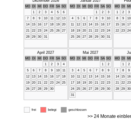
Dezember 2026
Januar 2027
Feb
MO
DI
MI
DO
FR
SA
SO
MO
DI
MI
DO
FR
SA
SO
MO
DI
MI
1
2
3
4
5
6
1
2
3
1
2
3
7
8
9
10
11
12
13
4
5
6
7
8
9
10
8
9
10
14
15
16
17
18
19
20
11
12
13
14
15
16
17
15
16
17
21
22
23
24
25
26
27
18
19
20
21
22
23
24
22
23
24
28
29
30
31
25
26
27
28
29
30
31
April 2027
Mai 2027
Ju
MO
DI
MI
DO
FR
SA
SO
MO
DI
MI
DO
FR
SA
SO
MO
DI
MI
1
2
3
4
1
2
1
2
5
6
7
8
9
10
11
3
4
5
6
7
8
9
7
8
9
12
13
14
15
16
17
18
10
11
12
13
14
15
16
14
15
16
19
20
21
22
23
24
25
17
18
19
20
21
22
23
21
22
23
26
27
28
29
30
24
25
26
27
28
29
30
28
29
30
31
frei
belegt
geschlossen
>> 24 Monate einble