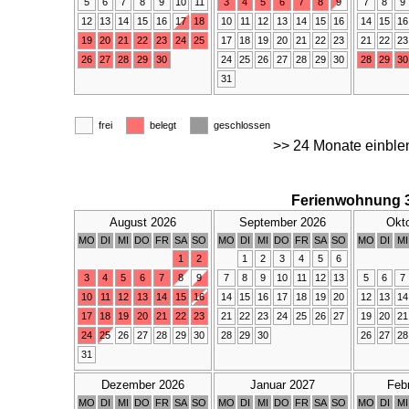
5
6
7
8
9
10
11
3
4
5
6
7
8
9
7
8
9
12
13
14
15
16
17
18
10
11
12
13
14
15
16
14
15
16
19
20
21
22
23
24
25
17
18
19
20
21
22
23
21
22
23
26
27
28
29
30
24
25
26
27
28
29
30
28
29
30
31
frei
belegt
geschlossen
>> 24 Monate einble
Ferienwohnung 
August 2026
September 2026
Okt
MO
DI
MI
DO
FR
SA
SO
MO
DI
MI
DO
FR
SA
SO
MO
DI
MI
1
2
1
2
3
4
5
6
3
4
5
6
7
8
9
7
8
9
10
11
12
13
5
6
7
10
11
12
13
14
15
16
14
15
16
17
18
19
20
12
13
14
17
18
19
20
21
22
23
21
22
23
24
25
26
27
19
20
21
24
25
26
27
28
29
30
28
29
30
26
27
28
31
Dezember 2026
Januar 2027
Feb
MO
DI
MI
DO
FR
SA
SO
MO
DI
MI
DO
FR
SA
SO
MO
DI
MI