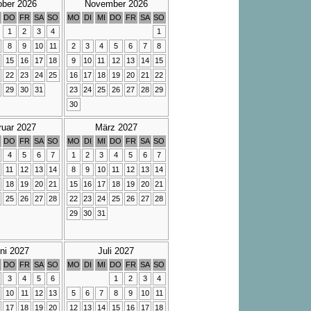
ober 2026
November 2026
DO
FR
SA
SO
MO
DI
MI
DO
FR
SA
SO
1
2
3
4
1
8
9
10
11
2
3
4
5
6
7
8
15
16
17
18
9
10
11
12
13
14
15
22
23
24
25
16
17
18
19
20
21
22
29
30
31
23
24
25
26
27
28
29
30
ruar 2027
März 2027
DO
FR
SA
SO
MO
DI
MI
DO
FR
SA
SO
4
5
6
7
1
2
3
4
5
6
7
11
12
13
14
8
9
10
11
12
13
14
18
19
20
21
15
16
17
18
19
20
21
25
26
27
28
22
23
24
25
26
27
28
29
30
31
ni 2027
Juli 2027
DO
FR
SA
SO
MO
DI
MI
DO
FR
SA
SO
3
4
5
6
1
2
3
4
10
11
12
13
5
6
7
8
9
10
11
17
18
19
20
12
13
14
15
16
17
18