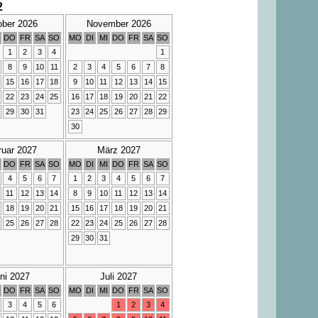
2
ober 2026
November 2026
DO
FR
SA
SO
MO
DI
MI
DO
FR
SA
SO
1
2
3
4
1
8
9
10
11
2
3
4
5
6
7
8
15
16
17
18
9
10
11
12
13
14
15
22
23
24
25
16
17
18
19
20
21
22
29
30
31
23
24
25
26
27
28
29
30
ruar 2027
März 2027
DO
FR
SA
SO
MO
DI
MI
DO
FR
SA
SO
4
5
6
7
1
2
3
4
5
6
7
11
12
13
14
8
9
10
11
12
13
14
18
19
20
21
15
16
17
18
19
20
21
25
26
27
28
22
23
24
25
26
27
28
29
30
31
ni 2027
Juli 2027
DO
FR
SA
SO
MO
DI
MI
DO
FR
SA
SO
3
4
5
6
1
2
3
4