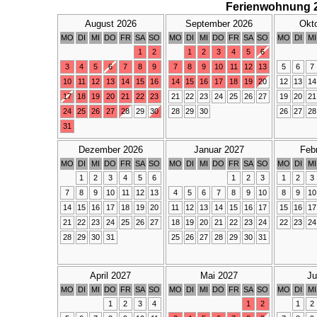
Ferienwohnung 
August 2026
September 2026
Okt
MO
DI
MI
DO
FR
SA
SO
MO
DI
MI
DO
FR
SA
SO
MO
DI
MI
1
2
1
2
3
4
5
6
3
4
5
6
7
8
9
7
8
9
10
11
12
13
5
6
7
10
11
12
13
14
15
16
14
15
16
17
18
19
20
12
13
14
17
18
19
20
21
22
23
21
22
23
24
25
26
27
19
20
21
24
25
26
27
28
29
30
28
29
30
26
27
28
31
Dezember 2026
Januar 2027
Feb
MO
DI
MI
DO
FR
SA
SO
MO
DI
MI
DO
FR
SA
SO
MO
DI
MI
1
2
3
4
5
6
1
2
3
1
2
3
7
8
9
10
11
12
13
4
5
6
7
8
9
10
8
9
10
14
15
16
17
18
19
20
11
12
13
14
15
16
17
15
16
17
21
22
23
24
25
26
27
18
19
20
21
22
23
24
22
23
24
28
29
30
31
25
26
27
28
29
30
31
April 2027
Mai 2027
Ju
MO
DI
MI
DO
FR
SA
SO
MO
DI
MI
DO
FR
SA
SO
MO
DI
MI
1
2
3
4
1
2
1
2