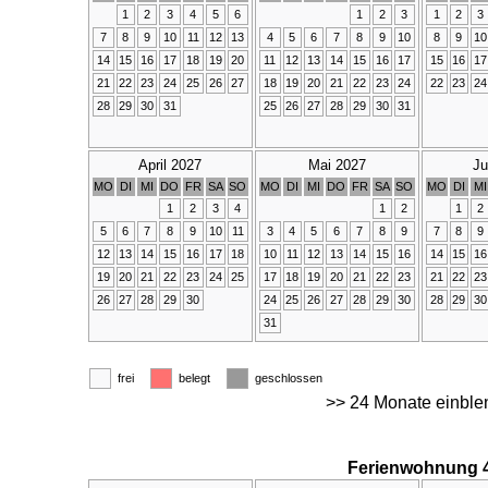
1
2
3
4
5
6
1
2
3
1
2
3
7
8
9
10
11
12
13
4
5
6
7
8
9
10
8
9
10
14
15
16
17
18
19
20
11
12
13
14
15
16
17
15
16
17
21
22
23
24
25
26
27
18
19
20
21
22
23
24
22
23
24
28
29
30
31
25
26
27
28
29
30
31
April 2027
Mai 2027
Ju
MO
DI
MI
DO
FR
SA
SO
MO
DI
MI
DO
FR
SA
SO
MO
DI
MI
1
2
3
4
1
2
1
2
5
6
7
8
9
10
11
3
4
5
6
7
8
9
7
8
9
12
13
14
15
16
17
18
10
11
12
13
14
15
16
14
15
16
19
20
21
22
23
24
25
17
18
19
20
21
22
23
21
22
23
26
27
28
29
30
24
25
26
27
28
29
30
28
29
30
31
frei
belegt
geschlossen
>> 24 Monate einble
Ferienwohnung 