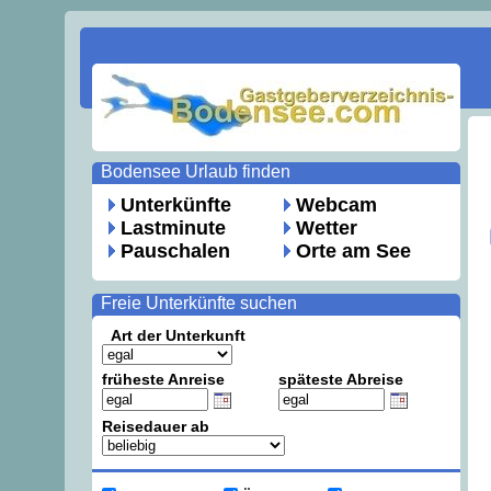
Bodensee Urlaub finden
Unterkünfte
Webcam
Lastminute
Wetter
Pauschalen
Orte am See
Freie Unterkünfte suchen
Art der Unterkunft
früheste Anreise
späteste Abreise
Reisedauer ab