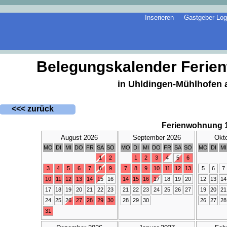
Inserieren
Gastgeber-Log
Belegungskalender Ferie
in Uhldingen-Mühlhofen
<<< zurück
Ferienwohnung 
August 2026
September 2026
Okt
MO
DI
MI
DO
FR
SA
SO
MO
DI
MI
DO
FR
SA
SO
MO
DI
MI
1
2
1
2
3
4
5
6
3
4
5
6
7
8
9
7
8
9
10
11
12
13
5
6
7
10
11
12
13
14
15
16
14
15
16
17
18
19
20
12
13
14
17
18
19
20
21
22
23
21
22
23
24
25
26
27
19
20
21
24
25
26
27
28
29
30
28
29
30
26
27
28
31