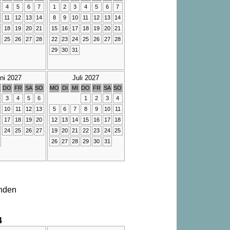
4
5
6
7
1
2
3
4
5
6
7
11
12
13
14
8
9
10
11
12
13
14
18
19
20
21
15
16
17
18
19
20
21
25
26
27
28
22
23
24
25
26
27
28
29
30
31
ni 2027
Juli 2027
DO
FR
SA
SO
MO
DI
MI
DO
FR
SA
SO
3
4
5
6
1
2
3
4
10
11
12
13
5
6
7
8
9
10
11
17
18
19
20
12
13
14
15
16
17
18
24
25
26
27
19
20
21
22
23
24
25
26
27
28
29
30
31
nden
4