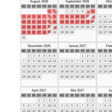
August 2026
September 2026
Okt
MO
DI
MI
DO
FR
SA
SO
MO
DI
MI
DO
FR
SA
SO
MO
DI
MI
1
2
1
2
3
4
5
6
3
4
5
6
7
8
9
7
8
9
10
11
12
13
5
6
7
10
11
12
13
14
15
16
14
15
16
17
18
19
20
12
13
14
17
18
19
20
21
22
23
21
22
23
24
25
26
27
19
20
21
24
25
26
27
28
29
30
28
29
30
26
27
28
31
Dezember 2026
Januar 2027
Feb
MO
DI
MI
DO
FR
SA
SO
MO
DI
MI
DO
FR
SA
SO
MO
DI
MI
1
2
3
4
5
6
1
2
3
1
2
3
7
8
9
10
11
12
13
4
5
6
7
8
9
10
8
9
10
14
15
16
17
18
19
20
11
12
13
14
15
16
17
15
16
17
21
22
23
24
25
26
27
18
19
20
21
22
23
24
22
23
24
28
29
30
31
25
26
27
28
29
30
31
April 2027
Mai 2027
Ju
MO
DI
MI
DO
FR
SA
SO
MO
DI
MI
DO
FR
SA
SO
MO
DI
MI
1
2
3
4
1
2
1
2
5
6
7
8
9
10
11
3
4
5
6
7
8
9
7
8
9
12
13
14
15
16
17
18
10
11
12
13
14
15
16
14
15
16