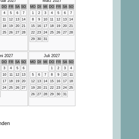
ruar 2027
März 2027
DO
FR
SA
SO
MO
DI
MI
DO
FR
SA
SO
4
5
6
7
1
2
3
4
5
6
7
11
12
13
14
8
9
10
11
12
13
14
18
19
20
21
15
16
17
18
19
20
21
25
26
27
28
22
23
24
25
26
27
28
29
30
31
ni 2027
Juli 2027
DO
FR
SA
SO
MO
DI
MI
DO
FR
SA
SO
3
4
5
6
1
2
3
4
10
11
12
13
5
6
7
8
9
10
11
17
18
19
20
12
13
14
15
16
17
18
24
25
26
27
19
20
21
22
23
24
25
26
27
28
29
30
31
nden