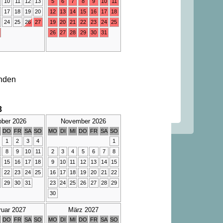
10
11
12
13
5
6
7
8
9
10
11
17
18
19
20
12
13
14
15
16
17
18
24
25
26
27
19
20
21
22
23
24
25
26
27
28
29
30
31
nden
3
ober 2026
November 2026
DO
FR
SA
SO
MO
DI
MI
DO
FR
SA
SO
1
2
3
4
1
8
9
10
11
2
3
4
5
6
7
8
15
16
17
18
9
10
11
12
13
14
15
22
23
24
25
16
17
18
19
20
21
22
29
30
31
23
24
25
26
27
28
29
30
ruar 2027
März 2027
DO
FR
SA
SO
MO
DI
MI
DO
FR
SA
SO