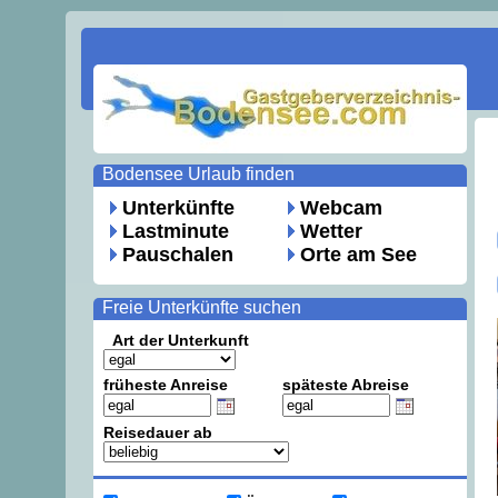
Bodensee Urlaub finden
Unterkünfte
Webcam
Lastminute
Wetter
Pauschalen
Orte am See
Freie Unterkünfte suchen
Art der Unterkunft
früheste Anreise
späteste Abreise
Reisedauer ab