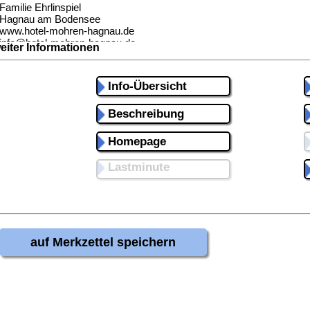
Familie Ehrlinspiel
Hagnau am Bodensee
www.hotel-mohren-hagnau.de
info@hotel-mohren-hagnau.de
eiter Informationen
Tel. 07532-9428
Info-Übersicht
Beschreibung
Homepage
Lastminute
auf Merkzettel speichern