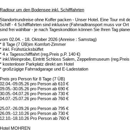
Radtour um den Bodensee inkl. Schifffahrten
Standortrundreise ohne Koffer packen - Unser Hotel. Eine Tour mit 
Schiff - 4 Schifffahrten sind inklusive (Fahrradtransport muss vor Or
sind frei wählbar - je nach Tageskondition können Sie Ihren Tag plane
vom 02.04. - 18. Oktober 2026 (Anreise : Samstag)
* 8 Tage (7 ÜB)im Komfort-Zimmer
* inkl. Frühstücksbüffet
* 4 x Tagesschifffahrt (reg.Preis p.P. 140 €)
* inkl.Weinprobe, Eintritt Schloss Salem, Zeppelinmuseum (reg.Preis 
* kostenloser Parkplatz direkt am Hotel
* großzügige Fahrradgarage und E-Ladestation
Preis pro Person für 8 Tage (7 ÜB)
02.04.-09.05.26 pro Person ab 610 €
09.05.-30.05.26 pro Person ab 690 €
30.05.-04.07.26 pro Person ab 730 €
04.07.-25.07.26 pro Person ab 760 €
25.07.-26.09.26 pro Person ab 795 €
26.09.-12.10.26 pro Person ab 730 €
12.10.-18.10.26 Pro Person ab 760 €
Hotel MOHREN