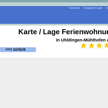
Inserieren
Gastgeber-Login
I
Karte / Lage Ferienwohnu
in Uhldingen-Mühlhofen
<<< zurück