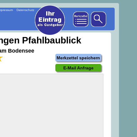
mpressum
Datenschutz
ngen Pfahlbaublick
 am Bodensee
Merkzettel speichern
E-Mail Anfrage