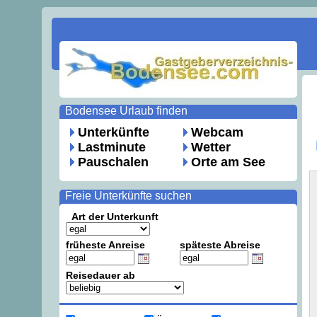
Bodensee Urlaub finden
Unterkünfte
Webcam
Lastminute
Wetter
Pauschalen
Orte am See
Freie Unterkünfte suchen
Art der Unterkunft
früheste Anreise
späteste Abreise
Reisedauer ab