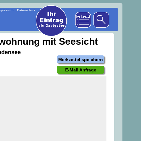
mpressum
Datenschutz
nwohnung mit Seesicht
odensee
Merkzettel speichern
E-Mail Anfrage