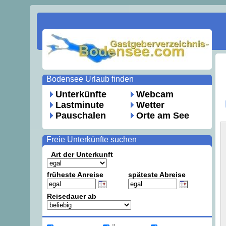
Bodensee Urlaub finden
Unterkünfte
Webcam
Lastminute
Wetter
Pauschalen
Orte am See
Freie Unterkünfte suchen
Art der Unterkunft
früheste Anreise
späteste Abreise
Reisedauer ab