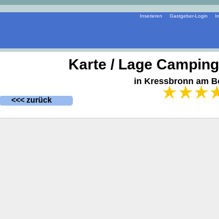
Inserieren
Gastgeber-Login
I
Karte / Lage Campingp
in Kressbronn am 
<<< zurück