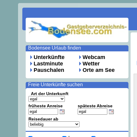
Bodensee Urlaub finden
Unterkünfte
Webcam
Lastminute
Wetter
Pauschalen
Orte am See
Freie Unterkünfte suchen
Art der Unterkunft
früheste Anreise
späteste Abreise
Reisedauer ab