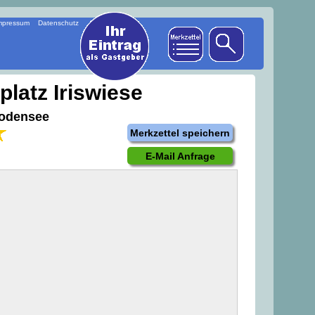
mpressum
Datenschutz
latz Iriswiese
Bodensee
Merkzettel speichern
E-Mail Anfrage