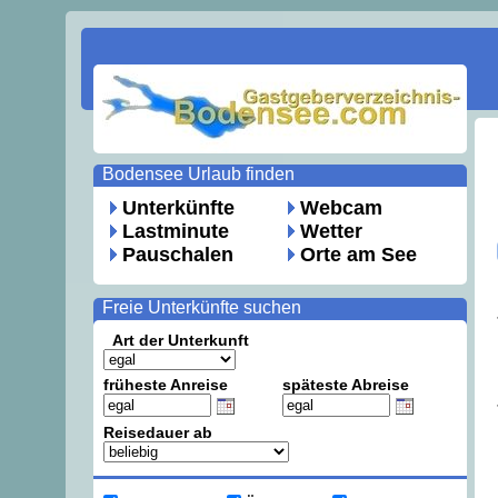
Bodensee Urlaub finden
Unterkünfte
Webcam
Lastminute
Wetter
Pauschalen
Orte am See
Freie Unterkünfte suchen
Art der Unterkunft
früheste Anreise
späteste Abreise
Reisedauer ab