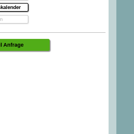
kalender
n
l Anfrage