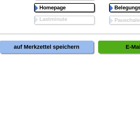
Homepage
Belegungs
Lastminute
Pauschale
auf Merkzettel speichern
E-Mai