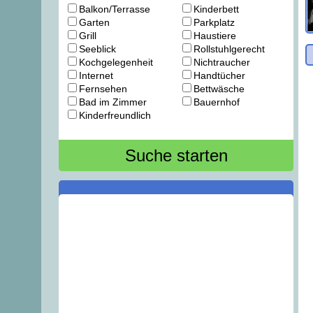
Balkon/Terrasse
Kinderbett
Garten
Parkplatz
Grill
Haustiere
Seeblick
Rollstuhlgerecht
Kochgelegenheit
Nichtraucher
Internet
Handtücher
Fernsehen
Bettwäsche
Bad im Zimmer
Bauernhof
Kinderfreundlich