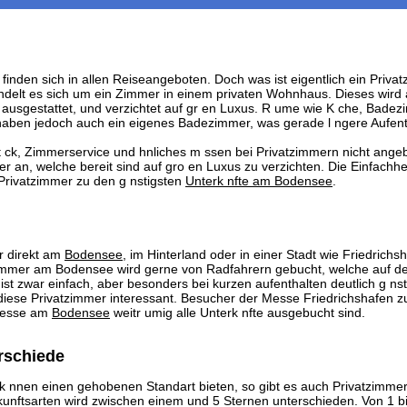
inden sich in allen Reiseangeboten. Doch was ist eigentlich ein Priva
ndelt es sich um ein Zimmer in einem privaten Wohnhaus. Dieses wird 
h ausgestattet, und verzichtet auf gr en Luxus. R ume wie K che, Bade
aben jedoch auch ein eigenes Badezimmer, was gerade l ngere Aufen
t ck, Zimmerservice und hnliches m ssen bei Privatzimmern nicht angeb
er an, welche bereit sind auf gro en Luxus zu verzichten. Die Einfachhe
 Privatzimmer zu den g nstigsten
Unterk nfte am Bodensee
.
r direkt am
Bodensee
, im Hinterland oder in einer Stadt wie Friedrich
atzimmer am Bodensee wird gerne von Radfahrern gebucht, welche auf 
 zwar einfach, aber besonders bei kurzen aufenthalten deutlich g nst
d diese Privatzimmer interessant. Besucher der Messe Friedrichshafen 
Messe am
Bodensee
weitr umig alle Unterk nfte ausgebucht sind.
erschiede
k nnen einen gehobenen Standart bieten, so gibt es auch Privatzimmer 
kunftsarten wird zwischen einem und 5 Sternen unterschieden. Von 1 bis