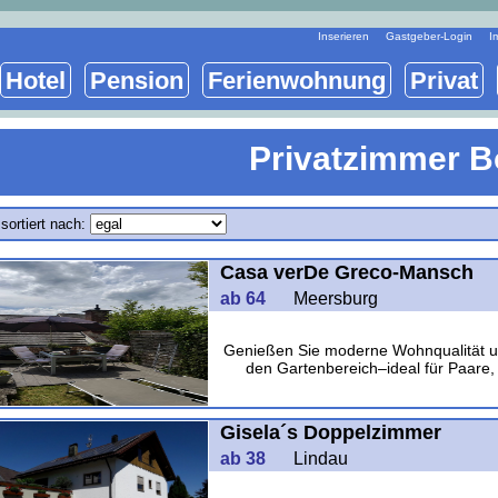
Inserieren
Gastgeber-Login
I
Hotel
Pension
Ferienwohnung
Privat
Privatzimmer 
sortiert nach:
Casa verDe Greco-Mansch
ab 64
Meersburg
Genießen Sie moderne Wohnqualität un
den Gartenbereich–ideal für Paare
Gisela´s Doppelzimmer
ab 38
Lindau