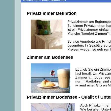
Privatzimmer Definition
Privatzimmer am Bodensee f
Bei einem Privatzimmer, ha
ist ein Privatzimmer einfac
Manche "komfort Zimmer" h
Service Angebote wie Fr hs
besonders f r Selsbtversorg
Preisen wieder, so geh ren
Zimmer am Bodensee
Egal ob Sie ein Zimme
fast berall. Ein Priv
Zimmer am Bodensee ist
nur f r Radfahrer sin
w rend einer Gro en 
Privatzimmer Bodensee - Qualit t / Unt
Auch Privatzimmer 
Wie bei allen Unter