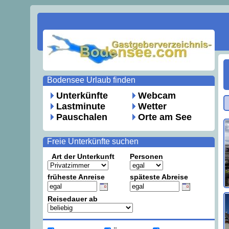
Bodensee Urlaub finden
Unterkünfte
Webcam
Lastminute
Wetter
Pauschalen
Orte am See
Freie Unterkünfte suchen
Art der Unterkunft
Personen
früheste Anreise
späteste Abreise
Reisedauer ab