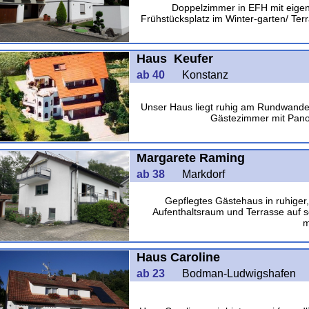
Doppelzimmer in EFH mit eigen
Frühstücksplatz im Winter-garten/ Ter
Haus Keufer
ab 40
Konstanz
Unser Haus liegt ruhig am Rundwand
Gästezimmer mit Pano
Margarete Raming
ab 38
Markdorf
Gepflegtes Gästehaus in ruhiger,
Aufenthaltsraum und Terrasse auf 
m
Haus Caroline
ab 23
Bodman-Ludwigshafen