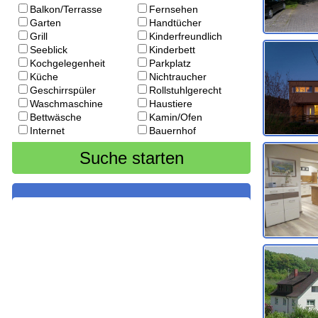
Balkon/Terrasse
Fernsehen
Garten
Handtücher
Grill
Kinderfreundlich
Seeblick
Kinderbett
Kochgelegenheit
Parkplatz
Küche
Nichtraucher
Geschirrspüler
Rollstuhlgerecht
Waschmaschine
Haustiere
Bettwäsche
Kamin/Ofen
Internet
Bauernhof