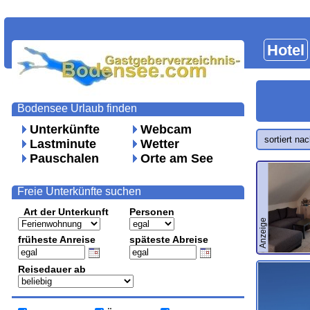
Hotel
Bodensee Urlaub finden
Unterkünfte
Webcam
sortiert na
Lastminute
Wetter
Pauschalen
Orte am See
Freie Unterkünfte suchen
Art der Unterkunft
Personen
Anzeige
früheste Anreise
späteste Abreise
Reisedauer ab