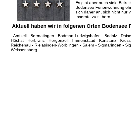
Es gibt aber auch viele Betre
Bodensee
Ferienwohnung ohne
sich daher an, sich nicht nur
Inserate zu st bern.
Aktuell haben wir in folgenen Orten Bodense
-
Amtzell
-
Bermatingen
-
Bodman-Ludwigshafen
-
Bodolz
-
Dais
Höchst
-
Hörbranz
-
Horgenzell
-
Immenstaad
-
Konstanz
-
Kres
Reichenau
-
Rielasingen-Worblingen
-
Salem
-
Sigmaringen
-
Si
Weissensberg