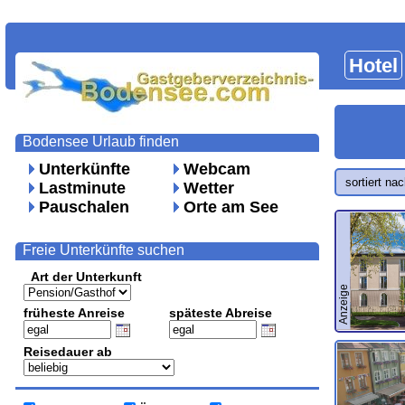
Hotel
Bodensee Urlaub finden
Unterkünfte
Webcam
sortiert na
Lastminute
Wetter
Pauschalen
Orte am See
Freie Unterkünfte suchen
Art der Unterkunft
Anzeige
früheste Anreise
späteste Abreise
Reisedauer ab