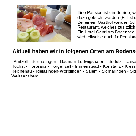
Eine Pension ist ein Betrieb, 
dazu gebucht werden (Fr hst 
Bei einem Gasthof werden Schl
Restaurant, welches zus tzlich
Ein Hotel Ganri am Bodensee s
wird teilweise auch f r Pens
Aktuell haben wir in folgenen Orten am Boden
-
Amtzell
-
Bermatingen
-
Bodman-Ludwigshafen
-
Bodolz
-
Dais
Höchst
-
Hörbranz
-
Horgenzell
-
Immenstaad
-
Konstanz
-
Kres
Reichenau
-
Rielasingen-Worblingen
-
Salem
-
Sigmaringen
-
Si
Weissensberg