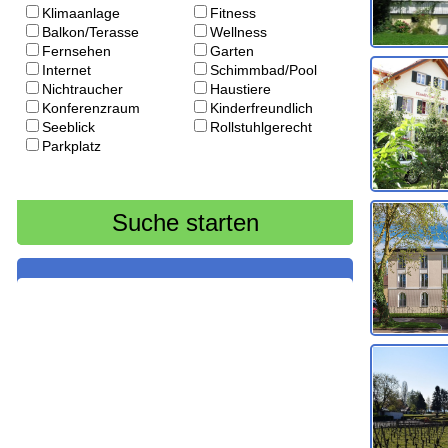
Klimaanlage
Fitness
Balkon/Terasse
Wellness
Fernsehen
Garten
Internet
Schimmbad/Pool
Nichtraucher
Haustiere
Konferenzraum
Kinderfreundlich
Seeblick
Rollstuhlgerecht
Parkplatz