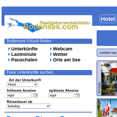
Hotel
Bodensee Urlaub finden
Unterkünfte
Webcam
sortiert na
Lastminute
Wetter
Pauschalen
Orte am See
Freie Unterkünfte suchen
Art der Unterkunft
Anzeige
früheste Anreise
späteste Abreise
Reisedauer ab