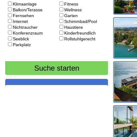
Klimaanlage
Fitness
Balkon/Terasse
Wellness
Fernsehen
Garten
Internet
Schimmbad/Pool
Nichtraucher
Haustiere
Konferenzraum
Kinderfreundlich
Seeblick
Rollstuhlgerecht
Parkplatz