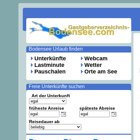
Bodensee Urlaub finden
Unterkünfte
Webcam
Lastminute
Wetter
Pauschalen
Orte am See
Freie Unterkünfte suchen
Art der Unterkunft
früheste Anreise
späteste Abreise
Reisedauer ab