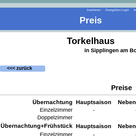
Inserieren
Gastgeber-Login
I
Preis
Torkelhaus
in Sipplingen am B
<<< zurück
Preise
Übernachtung
Hauptsaison
Neben
Einzelzimmer
-
Doppelzimmer
Übernachtung+Frühstück
Hauptsaison
Neben
Einzelzimmer
-