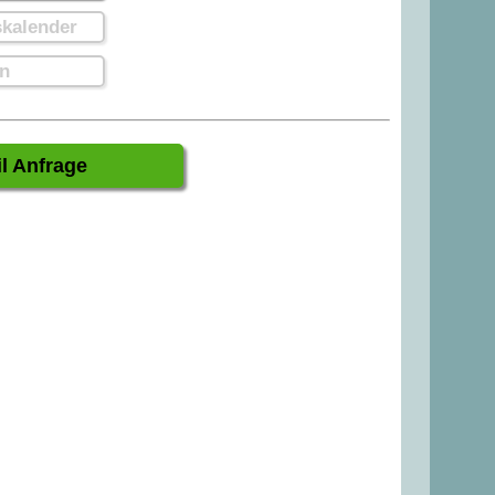
kalender
n
l Anfrage