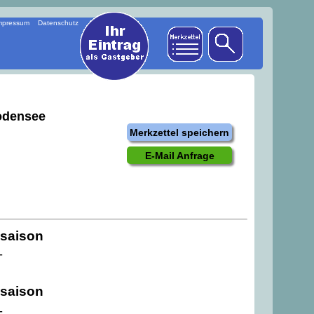
mpressum
Datenschutz
odensee
Merkzettel speichern
E-Mail Anfrage
saison
-
saison
-