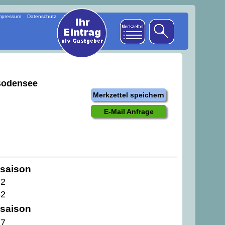
mpressum
Datenschutz
Bodensee
Merkzettel speichern
E-Mail Anfrage
saison
72
62
saison
77