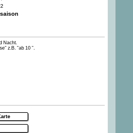
72
saison
d Nacht.
se" z.B. "ab 10 ".
arte