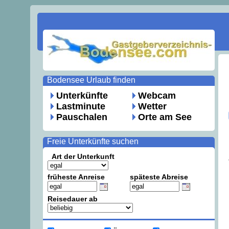
Bodensee Urlaub finden
Unterkünfte
Webcam
Lastminute
Wetter
Pauschalen
Orte am See
Freie Unterkünfte suchen
Art der Unterkunft
früheste Anreise
späteste Abreise
Reisedauer ab