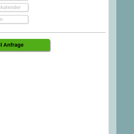
kalender
n
l Anfrage