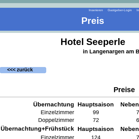
Inserieren
Gastgeber-Login
I
Preis
Hotel Seeperle
in Langenargen am 
<<< zurück
Preise
Übernachtung
Hauptsaison
Neben
Einzelzimmer
99
Doppelzimmer
72
Übernachtung+Frühstück
Hauptsaison
Neben
Einzelzimmer
124