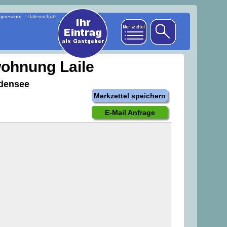
mpressum
Datenschutz
wohnung Laile
odensee
Merkzettel speichern
E-Mail Anfrage