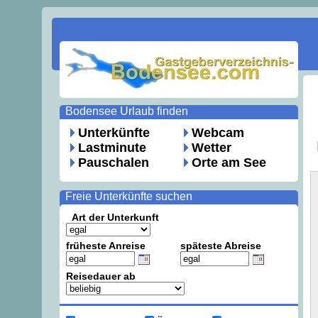
Bodensee Urlaub finden
Unterkünfte
Webcam
Lastminute
Wetter
Pauschalen
Orte am See
Freie Unterkünfte suchen
Art der Unterkunft
früheste Anreise
späteste Abreise
Reisedauer ab