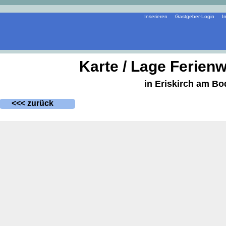
Inserieren
Gastgeber-Login
I
Karte / Lage Ferien
in Eriskirch am B
<<< zurück