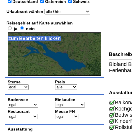
Deutschland
Österreich
Schweiz
Urlaubsort wählen
Reisegebiet auf Karte auswählen
ja
nein
Beschrei
Bioland B
Ferienha
Sterne
Preis
Ausstattu
Bodensee
Einkaufen
Balkon
Kochge
Restaurant
Messe FN
Bettw 
Kinderf
Rollstu
Ausstattung