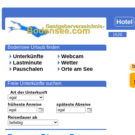
Hotel
1626
Bodensee Urlaub finden
Unterkünfte
Webcam
Lastminute
Wetter
b
Pauschalen
Orte am See
Freie Unterkünfte suchen
Art der Unterkunft
früheste Anreise
späteste Abreise
Reisedauer ab