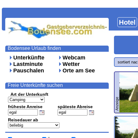
Hotel
Bodensee Urlaub finden
Unterkünfte
Webcam
sortiert na
Lastminute
Wetter
Pauschalen
Orte am See
Freie Unterkünfte suchen
Art der Unterkunft
Anzeige
früheste Anreise
späteste Abreise
Reisedauer ab