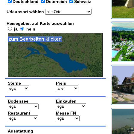
Deutschland
Österreich
Schweiz
Urlaubsort wählen
Reisegebiet auf Karte auswählen
ja
nein
Sterne
Preis
Bodensee
Einkaufen
Restaurant
Messe FN
Ausstattung