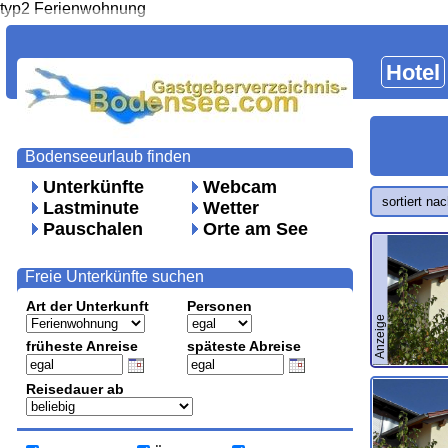
typ2 Ferienwohnung
Hotel
Bodenseeurlaub finden
Unterkünfte
Webcam
sortiert na
Lastminute
Wetter
Pauschalen
Orte am See
Freie Unterkünfte suchen
Art der Unterkunft
Personen
Anzeige
früheste Anreise
späteste Abreise
Reisedauer ab