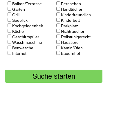
Balkon/Terrasse
Fernsehen
Garten
Handtücher
Grill
Kinderfreundlich
Seeblick
Kinderbett
Kochgelegenheit
Parkplatz
Küche
Nichtraucher
Geschirrspüler
Rollstuhlgerecht
Waschmaschine
Haustiere
Bettwäsche
Kamin/Ofen
Internet
Bauernhof