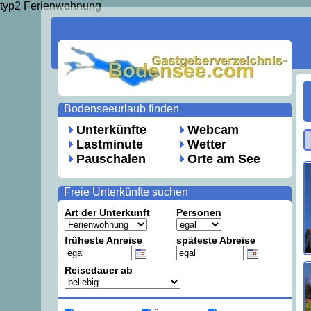
typ2 Ferienwohnung
Bodenseeurlaub finden
Unterkünfte
Webcam
Lastminute
Wetter
Pauschalen
Orte am See
Freie Unterkünfte suchen
Art der Unterkunft
Personen
früheste Anreise
späteste Abreise
Reisedauer ab