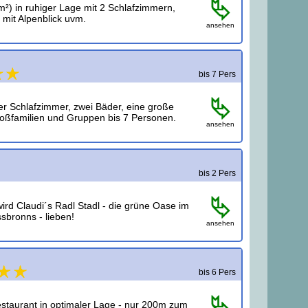
²) in ruhiger Lage mit 2 Schlafzimmern,
 mit Alpenblick uvm.
ansehen
bis 7 Pers
er Schlafzimmer, zwei Bäder, eine große
ßfamilien und Gruppen bis 7 Personen.
ansehen
bis 2 Pers
rd Claudi´s Radl Stadl - die grüne Oase im
sbronns - lieben!
ansehen
bis 6 Pers
staurant in optimaler Lage - nur 200m zum