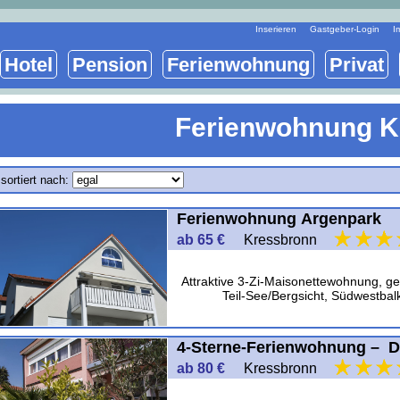
Inserieren
Gastgeber-Login
I
Hotel
Pension
Ferienwohnung
Privat
Ferienwohnung K
sortiert nach:
Ferienwohnung Argenpark
ab 65 €
Kressbronn
Attraktive 3-Zi-Maisonettewohnung, g
Teil-See/Bergsicht, Südwestbal
4-Sterne-Ferienwohnung – D
ab 80 €
Kressbronn