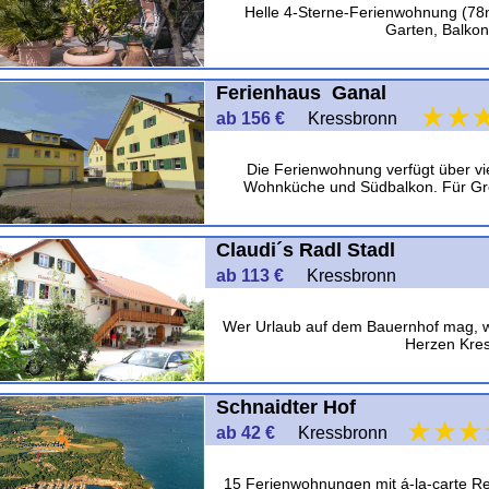
Helle 4-Sterne-Ferienwohnung (78m
Garten, Balkon
Ferienhaus Ganal
ab 156 €
Kressbronn
Die Ferienwohnung verfügt über vi
Wohnküche und Südbalkon. Für Gro
Claudi´s Radl Stadl
ab 113 €
Kressbronn
Wer Urlaub auf dem Bauernhof mag, wi
Herzen Kres
Schnaidter Hof
ab 42 €
Kressbronn
15 Ferienwohnungen mit á-la-carte Re