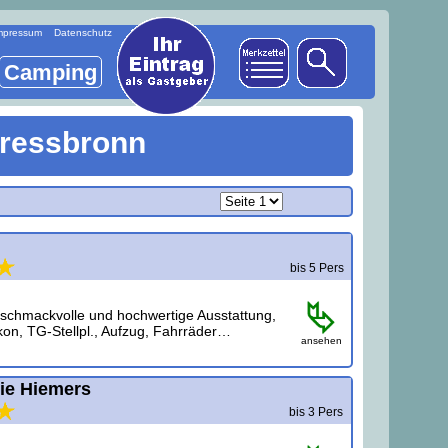
mpressum
Datenschutz
Camping
ressbronn
bis 5 Pers
eschmackvolle und hochwertige Ausstattung,
kon, TG-Stellpl., Aufzug, Fahrräder…
ansehen
ie Hiemers
bis 3 Pers