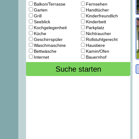
Balkon/Terrasse
Fernsehen
Garten
Handtücher
Grill
Kinderfreundlich
Seeblick
Kinderbett
Kochgelegenheit
Parkplatz
Küche
Nichtraucher
Geschirrspüler
Rollstuhlgerecht
Waschmaschine
Haustiere
Bettwäsche
Kamin/Ofen
Internet
Bauernhof