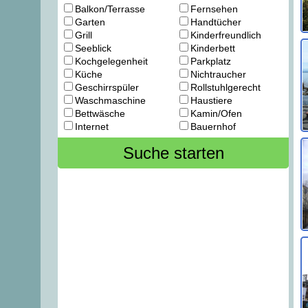
Balkon/Terrasse
Fernsehen
Garten
Handtücher
Grill
Kinderfreundlich
Seeblick
Kinderbett
Kochgelegenheit
Parkplatz
Küche
Nichtraucher
Geschirrspüler
Rollstuhlgerecht
Waschmaschine
Haustiere
Bettwäsche
Kamin/Ofen
Internet
Bauernhof