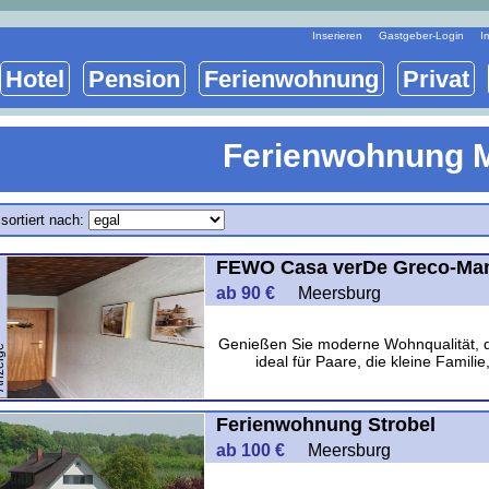
Inserieren
Gastgeber-Login
I
Hotel
Pension
Ferienwohnung
Privat
Ferienwohnung 
sortiert nach:
FEWO Casa verDe Greco-Ma
ab 90 €
Meersburg
Genießen Sie moderne Wohnqualität, d
ige
ideal für Paare, die kleine Famil
Ferienwohnung Strobel
ab 100 €
Meersburg