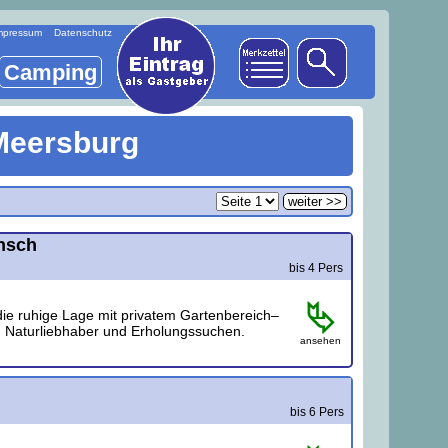
mpressum
Datenschutz
Camping
Meersburg
weiter >>
nsch
bis 4 Pers
ie ruhige Lage mit privatem Gartenbereich–
ie, Naturliebhaber und Erholungssuchen.
ansehen
bis 6 Pers