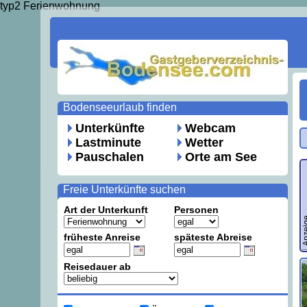
typ2 Ferienwohnung
Bodenseeurlaub finden
Unterkünfte
Webcam
Lastminute
Wetter
Pauschalen
Orte am See
Freie Unterkünfte suchen
Art der Unterkunft
Personen
Anze
früheste Anreise
späteste Abreise
Reisedauer ab