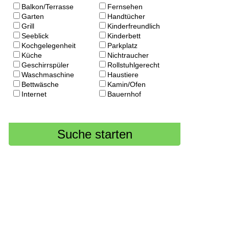
Balkon/Terrasse
Fernsehen
Garten
Handtücher
Grill
Kinderfreundlich
Seeblick
Kinderbett
Kochgelegenheit
Parkplatz
Küche
Nichtraucher
Geschirrspüler
Rollstuhlgerecht
Waschmaschine
Haustiere
Bettwäsche
Kamin/Ofen
Internet
Bauernhof