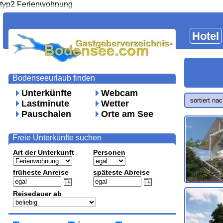
typ2 Ferienwohnung
Hotel
Bodenseeurlaub finden
Unterkünfte
Webcam
sortiert na
Lastminute
Wetter
Pauschalen
Orte am See
Freie Unterkünfte suchen
Art der Unterkunft
Personen
früheste Anreise
späteste Abreise
Reisedauer ab