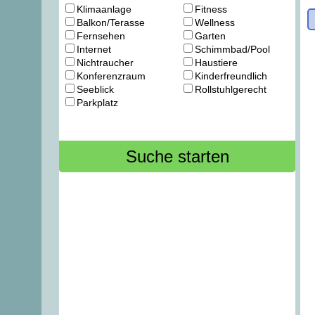
Klimaanlage
Fitness
Balkon/Terasse
Wellness
Fernsehen
Garten
Internet
Schimmbad/Pool
Nichtraucher
Haustiere
Konferenzraum
Kinderfreundlich
Seeblick
Rollstuhlgerecht
Parkplatz