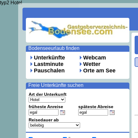
typ2 Hotel
Bodenseeurlaub finden
Unterkünfte
Webcam
Lastminute
Wetter
Pauschalen
Orte am See
Freie Unterkünfte suchen
Art der Unterkunft
früheste Anreise
späteste Abreise
Reisedauer ab