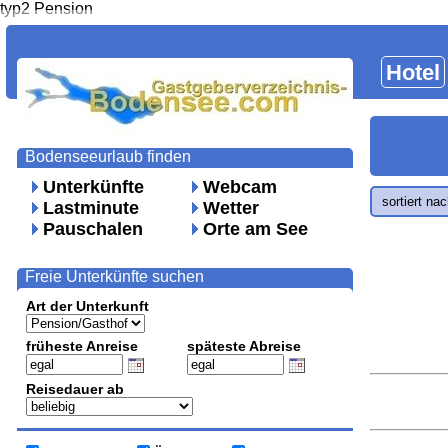
typ2 Pension
Hotel
Bodenseeurlaub finden
Unterkünfte
Webcam
sortiert na
Lastminute
Wetter
Pauschalen
Orte am See
Freie Unterkünfte suchen
Art der Unterkunft
früheste Anreise
späteste Abreise
Reisedauer ab