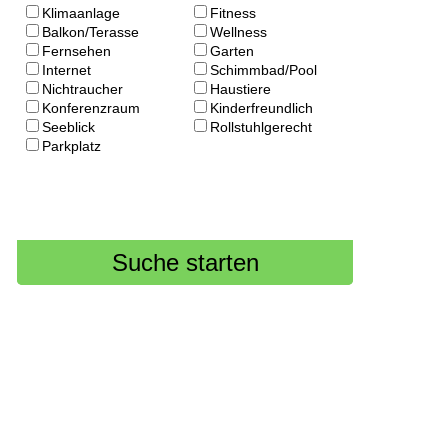
Klimaanlage
Fitness
Balkon/Terasse
Wellness
Fernsehen
Garten
Internet
Schimmbad/Pool
Nichtraucher
Haustiere
Konferenzraum
Kinderfreundlich
Seeblick
Rollstuhlgerecht
Parkplatz