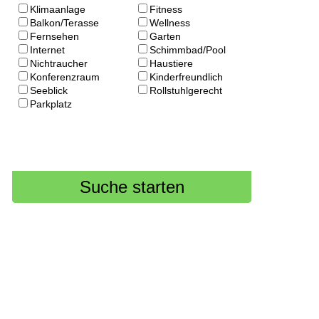
Klimaanlage
Fitness
Balkon/Terasse
Wellness
Fernsehen
Garten
Internet
Schimmbad/Pool
Nichtraucher
Haustiere
Konferenzraum
Kinderfreundlich
Seeblick
Rollstuhlgerecht
Parkplatz