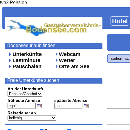
typ2 Pension
Hotel
Bodenseeurlaub finden
Unterkünfte
Webcam
sortiert na
Lastminute
Wetter
Pauschalen
Orte am See
Freie Unterkünfte suchen
Art der Unterkunft
früheste Anreise
späteste Abreise
Reisedauer ab