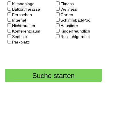
Klimaanlage
Fitness
Balkon/Terasse
Wellness
Fernsehen
Garten
Internet
Schimmbad/Pool
Nichtraucher
Haustiere
Konferenzraum
Kinderfreundlich
Seeblick
Rollstuhlgerecht
Parkplatz