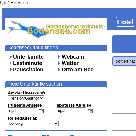
typ2 Pension
Hotel
Bodenseeurlaub finden
Unterkünfte
Webcam
sortiert na
Lastminute
Wetter
Pauschalen
Orte am See
Freie Unterkünfte suchen
Art der Unterkunft
früheste Anreise
späteste Abreise
Reisedauer ab