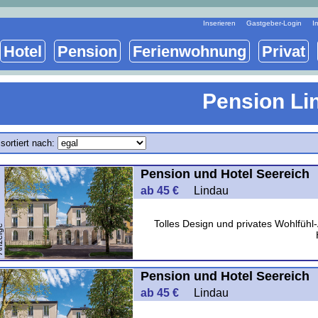
Inserieren
Gastgeber-Login
I
Hotel
Pension
Ferienwohnung
Privat
Pension Li
sortiert nach:
Pension und Hotel Seereich
ab 45 €
Lindau
Tolles Design und privates Wohlfüh
ige
Pension und Hotel Seereich
ab 45 €
Lindau