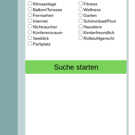
Klimaanlage
Fitness
Balkon/Terasse
Wellness
Fernsehen
Garten
Internet
Schimmbad/Pool
Nichtraucher
Haustiere
Konferenzraum
Kinderfreundlich
Seeblick
Rollstuhlgerecht
Parkplatz