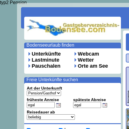
typ2 Pension
Bodenseeurlaub finden
Unterkünfte
Webcam
Lastminute
Wetter
Pauschalen
Orte am See
Freie Unterkünfte suchen
Art der Unterkunft
Anze
früheste Anreise
späteste Abreise
Reisedauer ab