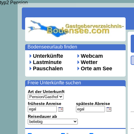
typ2 Pension
Bodenseeurlaub finden
Unterkünfte
Webcam
Lastminute
Wetter
Pauschalen
Orte am See
Freie Unterkünfte suchen
Art der Unterkunft
früheste Anreise
späteste Abreise
Reisedauer ab