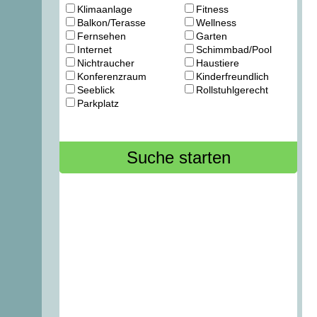
Klimaanlage
Fitness
Balkon/Terasse
Wellness
Fernsehen
Garten
Internet
Schimmbad/Pool
Nichtraucher
Haustiere
Konferenzraum
Kinderfreundlich
Seeblick
Rollstuhlgerecht
Parkplatz