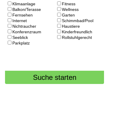
Klimaanlage
Fitness
Balkon/Terasse
Wellness
Fernsehen
Garten
Internet
Schimmbad/Pool
Nichtraucher
Haustiere
Konferenzraum
Kinderfreundlich
Seeblick
Rollstuhlgerecht
Parkplatz