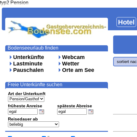
typ2 Pension
Hotel
Bodenseeurlaub finden
Unterkünfte
Webcam
sortiert na
Lastminute
Wetter
Pauschalen
Orte am See
Freie Unterkünfte suchen
Art der Unterkunft
früheste Anreise
späteste Abreise
Reisedauer ab