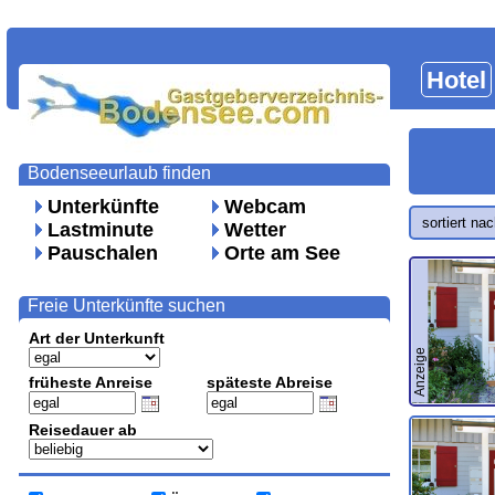
Hotel
Bodenseeurlaub finden
Unterkünfte
Webcam
sortiert na
Lastminute
Wetter
Pauschalen
Orte am See
Freie Unterkünfte suchen
Art der Unterkunft
Anzeige
früheste Anreise
späteste Abreise
Reisedauer ab