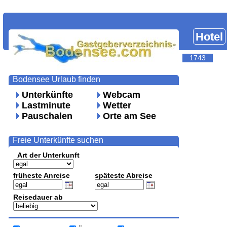
Hotel
1743
Bodensee Urlaub finden
Unterkünfte
Webcam
Lastminute
Wetter
Pauschalen
Orte am See
Freie Unterkünfte suchen
Art der Unterkunft
früheste Anreise
späteste Abreise
Reisedauer ab