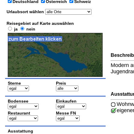
Deutschland
Österreich
Schweiz
Urlaubsort wählen
Reisegebiet auf Karte auswählen
ja
nein
Beschrei
Modern au
Jugendra
Sterne
Preis
Ausstattu
Bodensee
Einkaufen
Wohnwa
eigene
Restaurant
Messe FN
Ausstattung