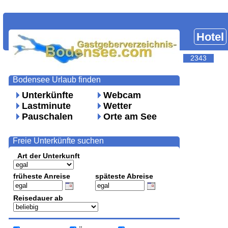
Hotel
2343
Bodensee Urlaub finden
Unterkünfte
Webcam
Lastminute
Wetter
Pauschalen
Orte am See
Freie Unterkünfte suchen
Art der Unterkunft
früheste Anreise
späteste Abreise
Reisedauer ab