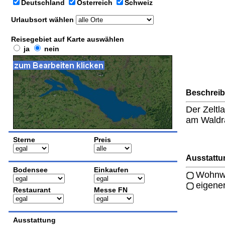
Deutschland
Österreich
Schweiz
Urlaubsort wählen
Reisegebiet auf Karte auswählen
ja
nein
Beschrei
Der Zeltl
am Waldr
Sterne
Preis
Ausstattu
Bodensee
Einkaufen
Wohnwa
eigene
Restaurant
Messe FN
Ausstattung