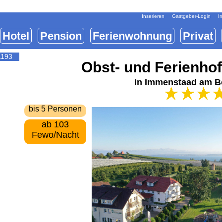
Inserieren
Gastgeber-Login
I
Hotel
Pension
Ferienwohnung
Privat
1193
Obst- und Ferienho
in Immenstaad am 
bis 5 Personen
ab 103
Fewo/Nacht