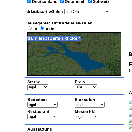
Deutschland
Österreich
Schweiz
Urlaubsort wählen
Reisegebiet auf Karte auswählen
ja
nein
B
F
O
Sterne
Preis
A
Bodensee
Einkaufen
Restaurant
Messe FN
Ausstattung