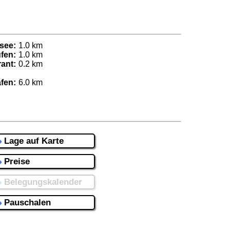
see:
1.0 km
fen:
1.0 km
ant:
0.2 km
fen:
6.0 km
Lage auf Karte
Preise
Belegungskalender
Pauschalen