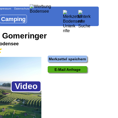
mpressum
Datenschutz
Camping
f Gomeringer
Bodensee
Merkzettel speichern
E-Mail Anfrage
Video