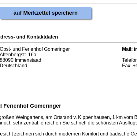
auf Merkzettel speichern
dress- und Kontaktdaten
Obst- und Ferienhof Gomeringer
Mail:
i
Altenbergstr. 16a
88090 Immenstaad
Telefon
Deutschland
Fax: +
nd Ferienhof Gomeringer
r großen Weingartens, am Ortsrand v. Kippenhausen, 1 km vom B
ch sehr zentral, erreichen Sie schnell die schönsten Ausflugs
icht zeichnen sich durch modernen Komfort und badische Gemüt