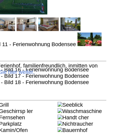
ienhof, familienfreundlich, inmitten von
Sie hier weiter.
Grill
Seeblick
Geschirrsp ler
Waschmaschine
Fernsehen
Handt cher
Parkplatz
Nichtraucher
Kamin/Ofen
Bauernhof