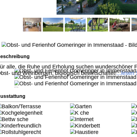
eschreibung
ür alle, die Ruhe und Erholung suchen wunderschöner Fer
bst- und Weinbergen, biologisch bewirtschaftet!
...lesen 
usstattung
Balkon/Terrasse
Garten
Kochgelegenheit
K che
Bettw sche
Internet
Kinderfreundlich
Kinderbett
Rollstuhlgerecht
Haustiere