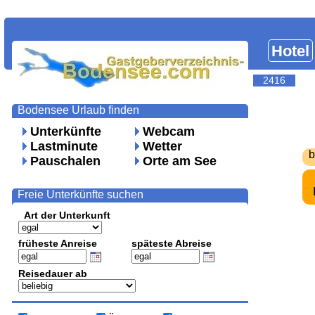
Hotel
2416
Bodensee Urlaub finden
Unterkünfte
Webcam
Lastminute
Wetter
b
Pauschalen
Orte am See
Freie Unterkünfte suchen
Art der Unterkunft
früheste Anreise
späteste Abreise
Reisedauer ab