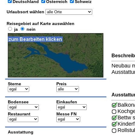
Deutschland
Österreich
Schweiz
Urlaubsort wählen
Reisegebiet auf Karte auswählen
ja
nein
Beschrei
Neubau mi
Ausstattun
Sterne
Preis
Ausstattu
Bodensee
Einkaufen
Balkon
Kochge
Restaurant
Messe FN
Bettw 
Kinderf
Rollstu
Ausstattung