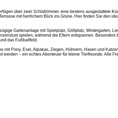
rfügen über zwei Schlafzimmer, eine bestens ausgestattete Kü
errasse mit herrlichem Blick ins Grüne. Hier finden Sie den id
ügige Gartenanlage mit Spielplatz, Grillplatz, Wintergarten, L
rzenslust spielen, während die Eltern entspannen. Besonders b
 und das Fußballfeld.
zoo mit Pony, Esel, Alpakas, Ziegen, Hühnern, Hasen und Katzen
rlebt werden – ein echtes Abenteuer für kleine Tierfreunde. Alle