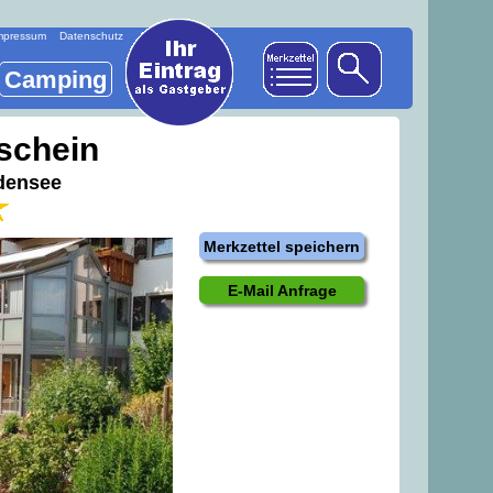
mpressum
Datenschutz
Camping
schein
densee
Merkzettel speichern
E-Mail Anfrage