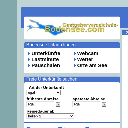
Bodensee Urlaub finden
Unterkünfte
Webcam
Lastminute
Wetter
Pauschalen
Orte am See
Freie Unterkünfte suchen
Art der Unterkunft
früheste Anreise
späteste Abreise
Reisedauer ab