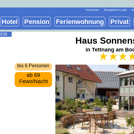
Inserieren
Gastgeber-Login
I
Hotel
Pension
Ferienwohnung
Privat
2536
Haus Sonnen
in Tettnang am Bo
bis 6 Personen
ab 69
Fewo/Nacht