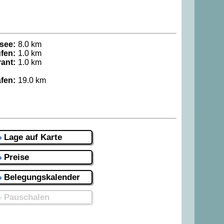
see:
8.0 km
fen:
1.0 km
ant:
1.0 km
fen:
19.0 km
Lage auf Karte
Preise
Belegungskalender
Pauschalen