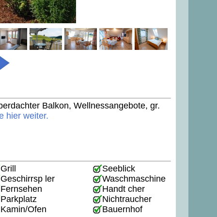
erdachter Balkon, Wellnessangebote, gr.
e hier weiter.
Grill
Seeblick
Geschirrsp ler
Waschmaschine
Fernsehen
Handt cher
Parkplatz
Nichtraucher
Kamin/Ofen
Bauernhof