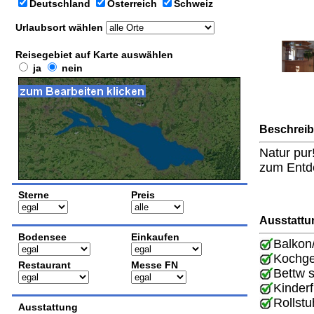
Deutschland
Österreich
Schweiz
Urlaubsort wählen
Reisegebiet auf Karte auswählen
ja
nein
Beschrei
Natur pur
zum Entd
Sterne
Preis
Ausstattu
Bodensee
Einkaufen
Balkon
Kochge
Restaurant
Messe FN
Bettw 
Kinderf
Rollstu
Ausstattung