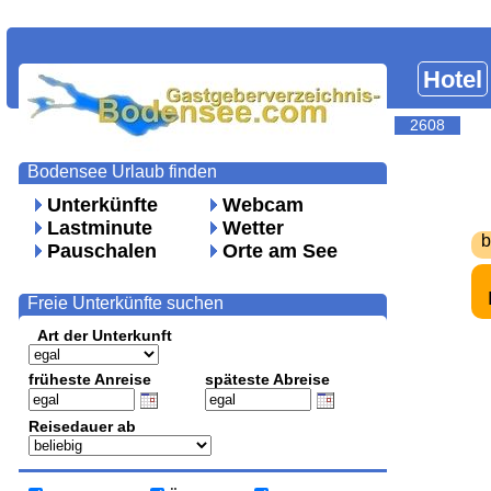
Hotel
2608
Bodensee Urlaub finden
Unterkünfte
Webcam
Lastminute
Wetter
b
Pauschalen
Orte am See
Freie Unterkünfte suchen
Art der Unterkunft
früheste Anreise
späteste Abreise
Reisedauer ab