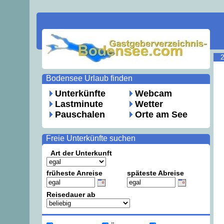
Bodensee Urlaub finden
Unterkünfte
Webcam
Lastminute
Wetter
Pauschalen
Orte am See
Freie Unterkünfte suchen
Art der Unterkunft
früheste Anreise
späteste Abreise
Reisedauer ab