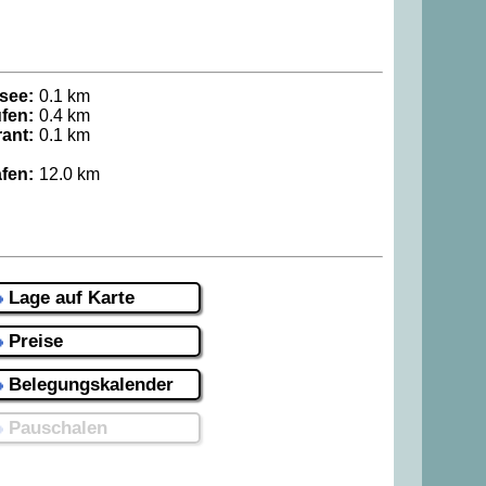
see:
0.1 km
fen:
0.4 km
ant:
0.1 km
fen:
12.0 km
Lage auf Karte
Preise
Belegungskalender
Pauschalen