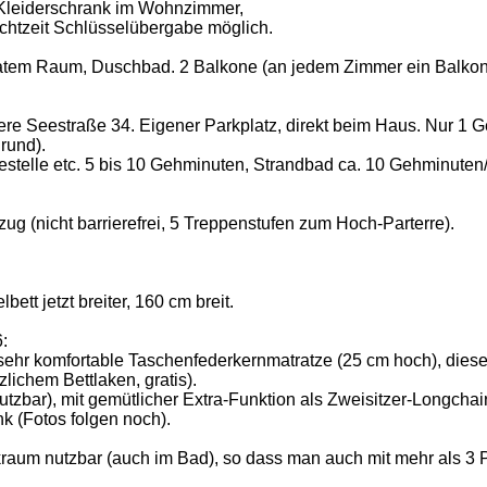
 Kleiderschrank im Wohnzimmer,
achtzeit Schlüsselübergabe möglich.
tem Raum, Duschbad. 2 Balkone (an jedem Zimmer ein Balkon mi
ere Seestraße 34. Eigener Parkplatz, direkt beim Haus. Nur 1 
rund).
stelle etc. 5 bis 10 Gehminuten, Strandbad ca. 10 Gehminuten/800
ug (nicht barrierefrei, 5 Treppenstufen zum Hoch-Parterre).
tt jetzt breiter, 160 cm breit.
:
sehr komfortable Taschenfederkernmatratze (25 cm hoch), diese 
zlichem Bettlaken, gratis).
utzbar), mit gemütlicher Extra-Funktion als Zweisitzer-Longchai
 (Fotos folgen noch).
raum nutzbar (auch im Bad), so dass man auch mit mehr als 3 