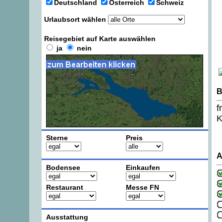
Deutschland
Österreich
Schweiz
Urlaubsort wählen
Reisegebiet auf Karte auswählen
ja
nein
B
f
K
Sterne
Preis
A
Bodensee
Einkaufen
Restaurant
Messe FN
Ausstattung