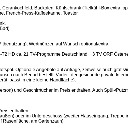
Cerankochfeld, Backofen, Kühlschrank (Tiefkühl-Box extra, optio
ine, French-Press-Kaffeekanne, Toaster.
nk.
Bad).
tbenutzung), Wertmünzen auf Wunsch optional/extra.
T2 HD ca. 21 TV-Programme Deutschland + 3 TV ORF Österreic
otspot. Optionale Angebote auf Anfrage, zeitweise auch gratis/i
h nach Bedarf bestellt. Vorteil: der gesicherte private Intern
erät, passt in eine kleine Handfläche),
son) und Geschirrtücher im Preis enthalten. Auch Spül-/Putzmit
reis enthalten.
außen) oder im Untergeschoss (zweiter Hauseingang, Treppe inn
f Rasenfläche, am Gartenzaun).