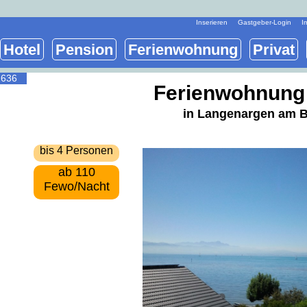
Inserieren
Gastgeber-Login
I
Hotel
Pension
Ferienwohnung
Privat
2636
Ferienwohnung
in Langenargen am 
bis 4 Personen
ab 110
Fewo/Nacht