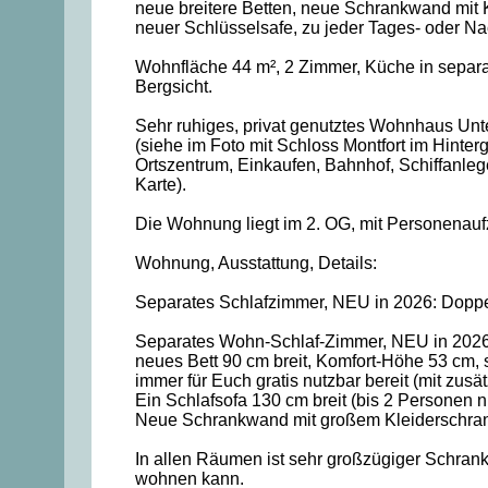
neue breitere Betten, neue Schrankwand mit
neuer Schlüsselsafe, zu jeder Tages- oder N
Wohnfläche 44 m², 2 Zimmer, Küche in separa
Bergsicht.
Sehr ruhiges, privat genutztes Wohnhaus Unt
(siehe im Foto mit Schloss Montfort im Hinterg
Ortszentrum, Einkaufen, Bahnhof, Schiffanlege
Karte).
Die Wohnung liegt im 2. OG, mit Personenaufz
Wohnung, Ausstattung, Details:
Separates Schlafzimmer, NEU in 2026: Doppelbe
Separates Wohn-Schlaf-Zimmer, NEU in 2026
neues Bett 90 cm breit, Komfort-Höhe 53 cm, 
immer für Euch gratis nutzbar bereit (mit zusät
Ein Schlafsofa 130 cm breit (bis 2 Personen n
Neue Schrankwand mit großem Kleiderschrank
In allen Räumen ist sehr großzügiger Schrank
wohnen kann.