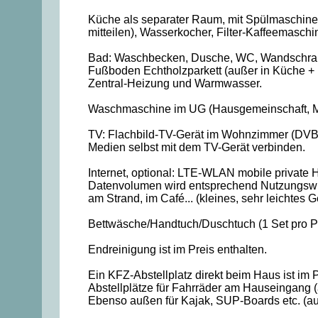
Küche als separater Raum, mit Spülmaschine, 
mitteilen), Wasserkocher, Filter-Kaffeemasch
Bad: Waschbecken, Dusche, WC, Wandschra
Fußboden Echtholzparkett (außer in Küche + 
Zentral-Heizung und Warmwasser.
Waschmaschine im UG (Hausgemeinschaft, Mi
TV: Flachbild-TV-Gerät im Wohnzimmer (DVB-
Medien selbst mit dem TV-Gerät verbinden.
Internet, optional: LTE-WLAN mobile private H
Datenvolumen wird entsprechend Nutzungswunsc
am Strand, im Café... (kleines, sehr leichtes G
Bettwäsche/Handtuch/Duschtuch (1 Set pro Per
Endreinigung ist im Preis enthalten.
Ein KFZ-Abstellplatz direkt beim Haus ist im P
Abstellplätze für Fahrräder am Hauseingang (
Ebenso außen für Kajak, SUP-Boards etc. (au