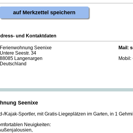
auf Merkzettel speichern
dress- und Kontaktdaten
Ferienwohnung Seenixe
Mail:
s
Untere Seestr. 34
88085 Langenargen
Mobil:
Deutschland
ohnung Seenixe
/Kajak-Sportler, mit Gratis-Liegeplätzen im Garten, in 1 Gehmin
omfortablen Neuigkeiten:
Außenjalousien,