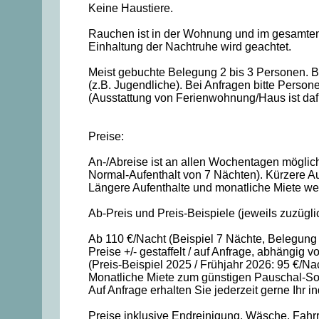
Keine Haustiere.
Rauchen ist in der Wohnung und im gesamten 
Einhaltung der Nachtruhe wird geachtet.
Meist gebuchte Belegung 2 bis 3 Personen. B
(z.B. Jugendliche). Bei Anfragen bitte Person
(Ausstattung von Ferienwohnung/Haus ist dafür
Preise:
An-/Abreise ist an allen Wochentagen möglich
Normal-Aufenthalt von 7 Nächten). Kürzere Auf
Längere Aufenthalte und monatliche Miete wer
Ab-Preis und Preis-Beispiele (jeweils zuzügli
Ab 110 €/Nacht (Beispiel 7 Nächte, Belegung
Preise +/- gestaffelt / auf Anfrage, abhängig
(Preis-Beispiel 2025 / Frühjahr 2026: 95 €/N
Monatliche Miete zum günstigen Pauschal-So
Auf Anfrage erhalten Sie jederzeit gerne Ihr i
Preise inklusive Endreinigung, Wäsche, Fahrra