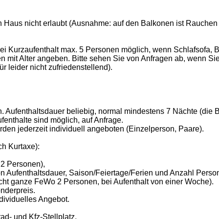
Haus nicht erlaubt (Ausnahme: auf den Balkonen ist Rauchen m
ei Kurzaufenthalt max. 5 Personen möglich, wenn Schlafsofa, B
en mit Alter angeben. Bitte sehen Sie von Anfragen ab, wenn Sie
 leider nicht zufriedenstellend).
. Aufenthaltsdauer beliebig, normal mindestens 7 Nächte (die B
enthalte sind möglich, auf Anfrage.
den jederzeit individuell angeboten (Einzelperson, Paare).
ch Kurtaxe):
 2 Personen),
 von Aufenthaltsdauer, Saison/Feiertage/Ferien und Anzahl Perso
acht ganze FeWo 2 Personen, bei Aufenthalt von einer Woche).
nderpreis.
ndividuelles Angebot.
d- und Kfz-Stellplatz.