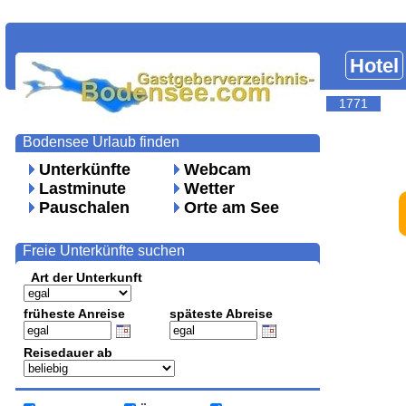
Hotel
1771
Bodensee Urlaub finden
Unterkünfte
Webcam
Lastminute
Wetter
Pauschalen
Orte am See
Freie Unterkünfte suchen
Art der Unterkunft
früheste Anreise
späteste Abreise
Reisedauer ab