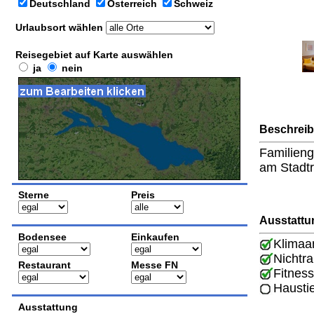
Deutschland
Österreich
Schweiz
Urlaubsort wählen
Reisegebiet auf Karte auswählen
ja
nein
Beschrei
Familieng
am Stadtr
Sterne
Preis
Ausstattu
Bodensee
Einkaufen
Klimaa
Nichtr
Restaurant
Messe FN
Fitness
Hausti
Ausstattung