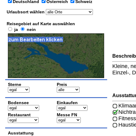
Deutschland
Österreich
Schweiz
Urlaubsort wählen
Reisegebiet auf Karte auswählen
ja
nein
Beschrei
Kleine, n
Einzel-, 
Sterne
Preis
Ausstattu
Bodensee
Einkaufen
Klimaa
Nichtr
Restaurant
Messe FN
Fitness
Hausti
Ausstattung