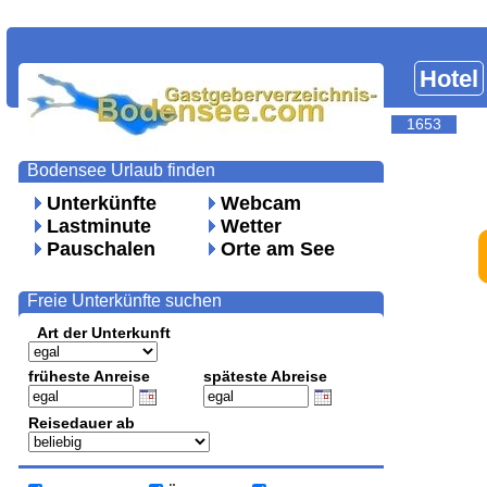
Hotel
1653
Bodensee Urlaub finden
Unterkünfte
Webcam
Lastminute
Wetter
Pauschalen
Orte am See
Freie Unterkünfte suchen
Art der Unterkunft
früheste Anreise
späteste Abreise
Reisedauer ab