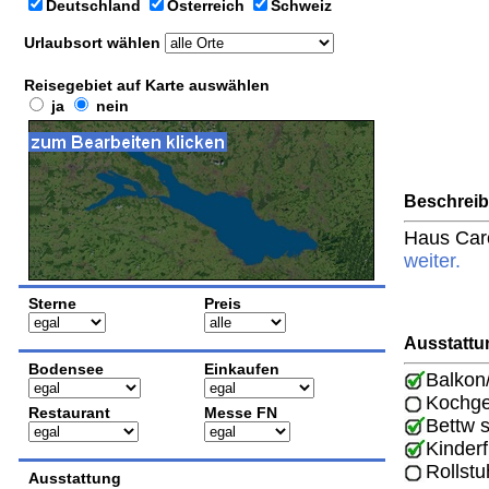
Deutschland
Österreich
Schweiz
Urlaubsort wählen
Reisegebiet auf Karte auswählen
ja
nein
Beschrei
Haus Caro
weiter.
Sterne
Preis
Ausstattu
Bodensee
Einkaufen
Balkon
Kochge
Restaurant
Messe FN
Bettw 
Kinderf
Rollstu
Ausstattung