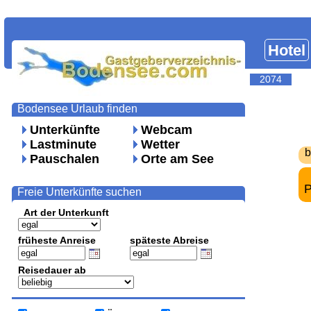
Hotel
2074
Bodensee Urlaub finden
Unterkünfte
Webcam
Lastminute
Wetter
b
Pauschalen
Orte am See
P
Freie Unterkünfte suchen
Art der Unterkunft
früheste Anreise
späteste Abreise
Reisedauer ab