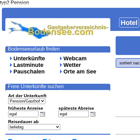
typ2 Pension
Hotel
Bodenseeurlaub finden
Unterkünfte
Webcam
sortiert na
Lastminute
Wetter
Pauschalen
Orte am See
Freie Unterkünfte suchen
Art der Unterkunft
früheste Anreise
späteste Abreise
Reisedauer ab