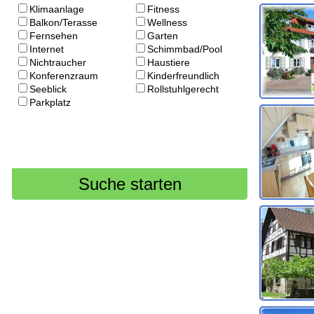
Klimaanlage
Fitness
Balkon/Terasse
Wellness
Fernsehen
Garten
Internet
Schimmbad/Pool
Nichtraucher
Haustiere
Konferenzraum
Kinderfreundlich
Seeblick
Rollstuhlgerecht
Parkplatz