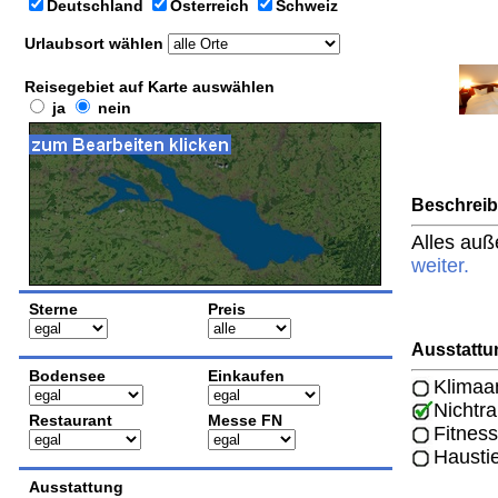
Deutschland
Österreich
Schweiz
Urlaubsort wählen
Reisegebiet auf Karte auswählen
ja
nein
Beschrei
Alles auß
weiter.
Sterne
Preis
Ausstattu
Bodensee
Einkaufen
Klimaa
Nichtr
Restaurant
Messe FN
Fitness
Hausti
Ausstattung