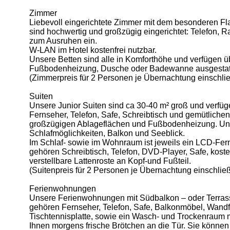
Zimmer
Liebevoll eingerichtete Zimmer mit dem besonderen Fla
sind hochwertig und großzügig eingerichtet: Telefon,
zum Ausruhen ein.
W-LAN im Hotel kostenfrei nutzbar.
Unsere Betten sind alle in Komforthöhe und verfügen üb
Fußbodenheizung, Dusche oder Badewanne ausgestatt
(Zimmerpreis für 2 Personen je Übernachtung einschlie
Suiten
Unsere Junior Suiten sind ca 30-40 m² groß und verfü
Fernseher, Telefon, Safe, Schreibtisch und gemütlich
großzügigen Ablageflächen und Fußbodenheizung. Unse
Schlafmöglichkeiten, Balkon und Seeblick.
Im Schlaf- sowie im Wohnraum ist jeweils ein LCD-Fern
gehören Schreibtisch, Telefon, DVD-Player, Safe, koste
verstellbare Lattenroste an Kopf-und Fußteil.
(Suitenpreis für 2 Personen je Übernachtung einschließ
Ferienwohnungen
Unsere Ferienwohnungen mit Südbalkon – oder Terrasse 
gehören Fernseher, Telefon, Safe, Balkonmöbel, Wandf
Tischtennisplatte, sowie ein Wasch- und Trockenraum m
Ihnen morgens frische Brötchen an die Tür. Sie können 