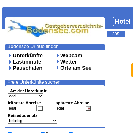
Hotel
505
Bodensee Urlaub finden
Unterkünfte
Webcam
Lastminute
Wetter
Pauschalen
Orte am See
Freie Unterkünfte suchen
Art der Unterkunft
früheste Anreise
späteste Abreise
Reisedauer ab