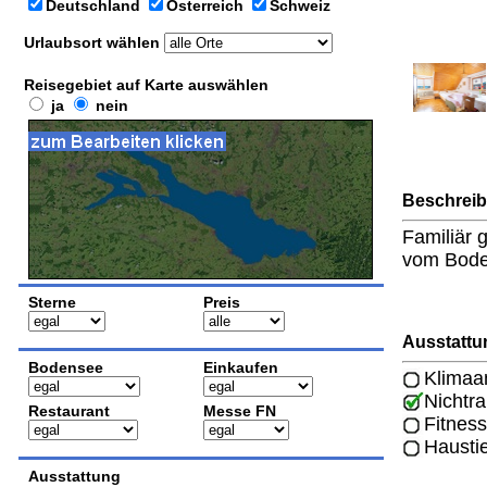
Deutschland
Österreich
Schweiz
Urlaubsort wählen
Reisegebiet auf Karte auswählen
ja
nein
Beschrei
Familiär 
vom Boden
Sterne
Preis
Ausstattu
Bodensee
Einkaufen
Klimaa
Nichtr
Restaurant
Messe FN
Fitness
Hausti
Ausstattung