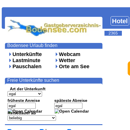
Hotel
2365
Bodensee Urlaub finden
Unterkünfte
Webcam
Lastminute
Wetter
Pauschalen
Orte am See
Freie Unterkünfte suchen
Art der Unterkunft
früheste Anreise
späteste Abreise
Reisedauer ab